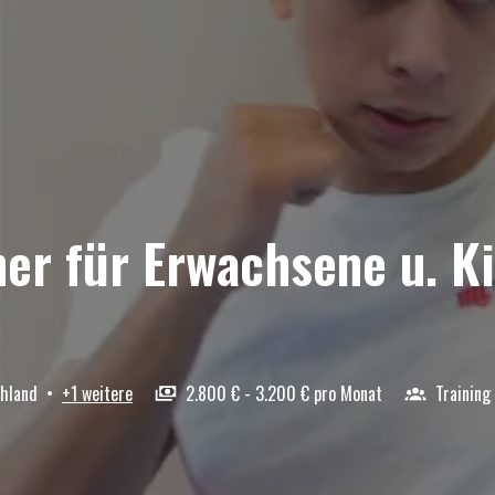
ner für Erwachsene u. 
hland
•
+1 weitere
2.800 € - 3.200 € pro Monat
Training