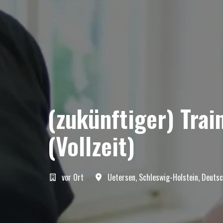
(zukünftiger) Trai
(Vollzeit)
vor Ort
Uetersen
,
Schleswig-Holstein
,
Deutsc